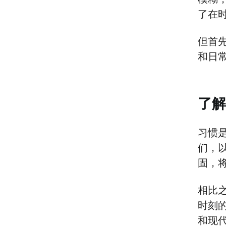
了在
但首
和日
了解
习惯
们，
固，
相比
时刻
和现