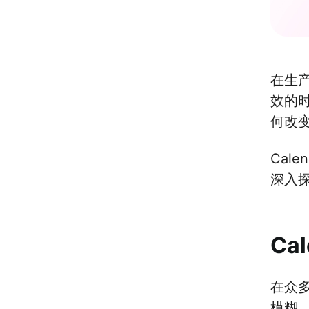
在生
效的时
何改
Cal
深入探
Ca
在众
模糊，