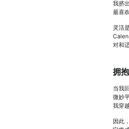
我挤出
最喜
灵活是
Cal
对和
拥抱
当我回
微妙平
我穿
因此，