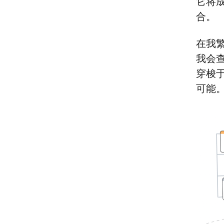
它将
合。
在我繁
我会查
穿梭
可能