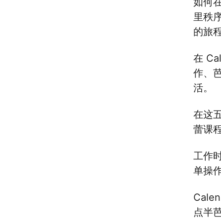
如何在
里秩序
的旅
在 C
作、
活。
在这
蕾课
工作
单操
Cal
点半芭