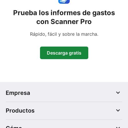
Prueba los informes de gastos
con Scanner Pro
Rápido, fácil y sobre la marcha.
Descarga gratis
Empresa
Blog
Productos
Acerca de nosotros
Empleos
PDF Expert
Prensa