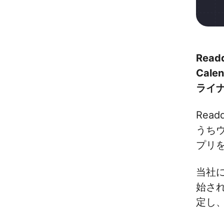
Rea
Cal
ライ
Rea
うち
プリ
当社
始さ
定し