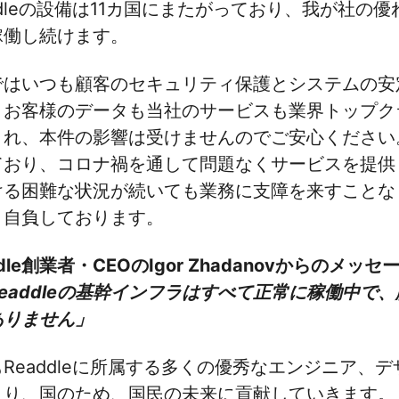
ddleの設備は11カ国にまたがっており、我が社
稼働し続けます。
ではいつも顧客のセキュリティ保護とシステムの安
。お客様のデータも当社のサービスも業界トップク
され、本件の影響は受けませんのでご安心ください
ており、コロナ禍を通して問題なくサービスを提供
ける困難な状況が続いても業務に支障を来すことな
と自負しております。
ddle創業者・CEOのIgor Zhadanovからのメッ
Readdleの基幹インフラはすべて正常に稼働中
ありません」
Readdleに所属する多くの優秀なエンジニア、
まり、国のため、国民の未来に貢献していきます。