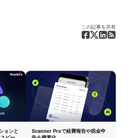
この記事を共有
クションと
Scanner Proで経費報告や税金申
をスピー
告を簡素化。