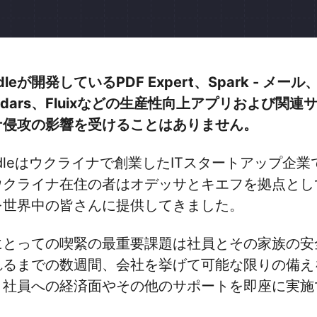
ddleが開発しているPDF Expert、Spark - メー
endars、Fluixなどの生産性向上アプリおよび
ナ侵攻の影響を受けることはありません。
ddleはウクライナで創業したITスタートアップ企
ウクライナ在住の者はオデッサとキエフを拠点とし
を世界中の皆さんに提供してきました。
にとっての喫緊の最重要課題は社員とその家族の安
れるまでの数週間、会社を挙げて可能な限りの備え
、社員への経済面やその他のサポートを即座に実施