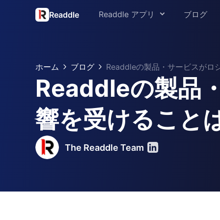
Readdle アプリ
ブログ
Readdle
Rea
PDF Expert
広報
ホーム
ブログ
Readdleの製品・サービス
Spark
Readdleの
サポ
Scanner Pro
教育向
響を受けること
Calendars
セキ
Documents
The Readdle Team
Fluix