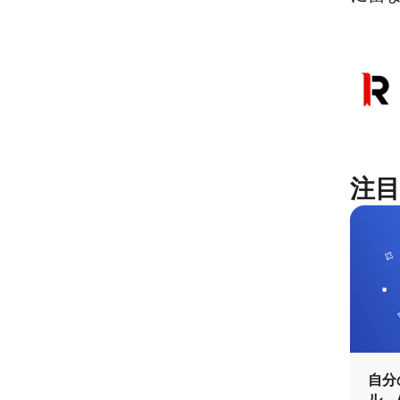
注目
自分
ル。A