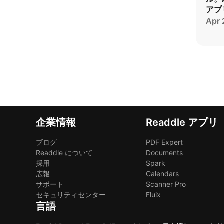
アプ
Apr 
企業情報
Readdle アプリ
ブログ
PDF Expert
Readdle について
Documents
採用
Spark
広報
Calendars
サポート
Scanner Pro
セキュリティセンター
Fluix
言語