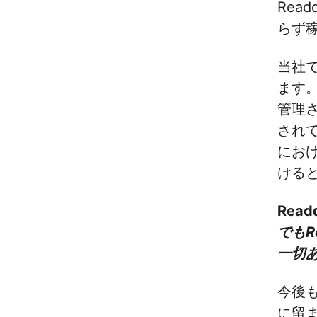
Rea
らず
当社
ます
管理
され
にお
ける
Rea
でも
一切
今後も
に留