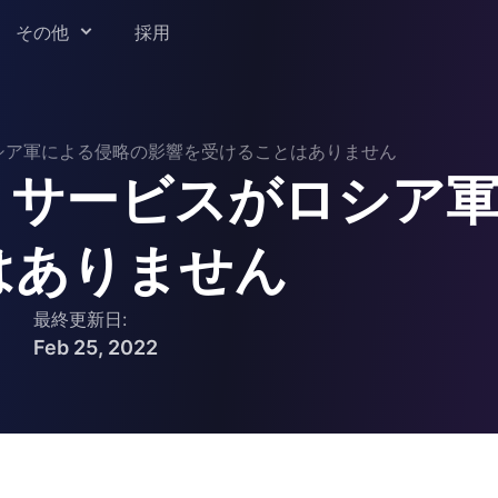
その他
採用
ddle について
がロシア軍による侵略の影響を受けることはありません
製品・サービスがロシア
ート
け Readdle
はありません
ュリティセンター
最終更新日:
Feb 25, 2022