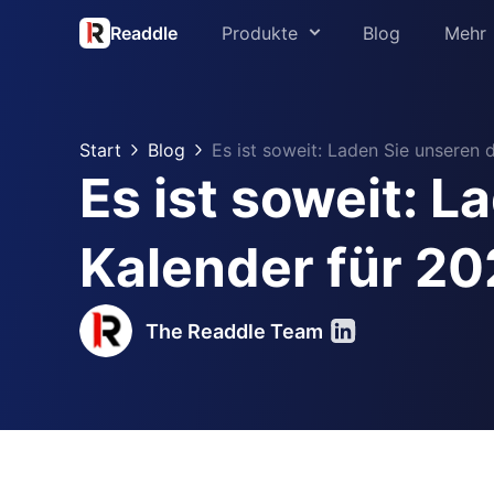
Readdle
Produkte
Blog
Mehr
Über uns
PDF Expert
Presse
Start
Blog
Es ist soweit: Laden Sie unseren 
Spark
Es ist soweit: 
Support
Scanner Pro
Readdle für B
Kalender für 20
Calendars
Trust Center
Documents
The Readdle Team
Fluix