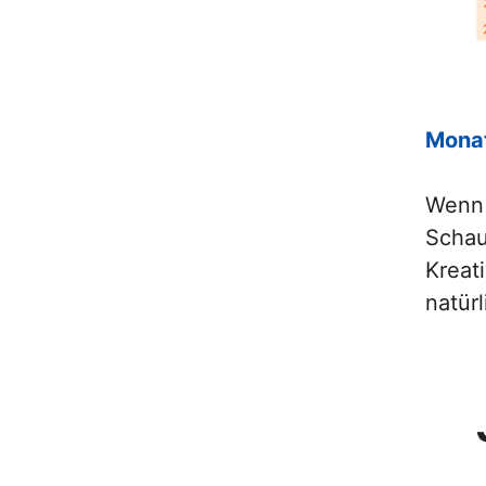
Mona
Wenn 
Schau
Kreat
natür