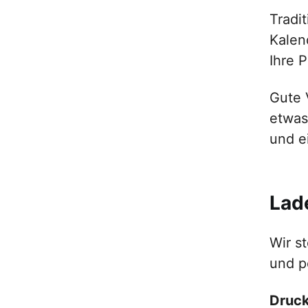
Tradi
Kalen
Ihre P
Gute 
etwas
und e
Lade
Wir s
und pe
Druck