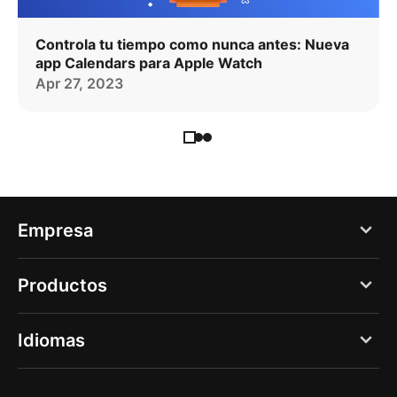
Controla tu tiempo como nunca antes: Nueva
app Calendars para Apple Watch
Apr 27, 2023
Empresa
Blog
Productos
Acerca de nosotros
PDF Expert
Idiomas
Empleos
Documents
Prensa
English