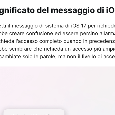
significato del messaggio di i
etti il messaggio di sistema di iOS 17 per richied
bbe creare confusione ed essere persino allar
ichieda l'accesso completo quando in precedenza
bbe sembrare che richieda un accesso più ampio 
ambiate solo le parole, ma non il livello di acc