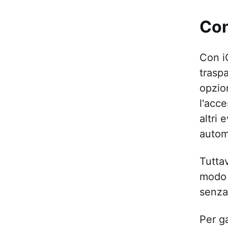
Con
Con iO
trasp
opzion
l'acce
altri 
autom
Tuttav
modo 
senza 
Per g