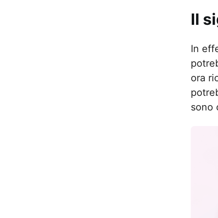
Il 
In eff
potre
ora r
potre
sono c