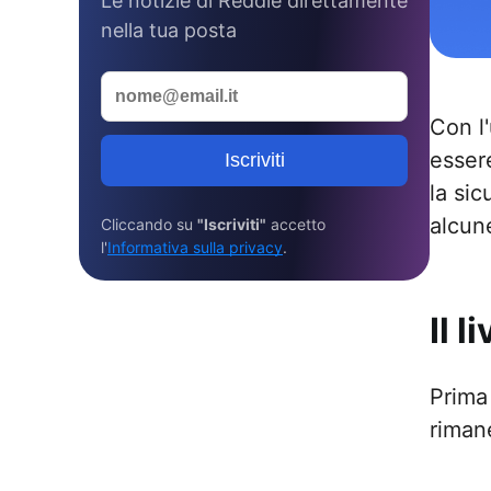
Le notizie di Reddle direttamente
nella tua posta
Con l
essere
Iscriviti
la sic
alcun
Cliccando su
"Iscriviti"
accetto
l'
Informativa sulla privacy
.
Il 
Prima 
riman