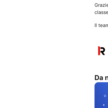
Grazi
class
Il te
Da 