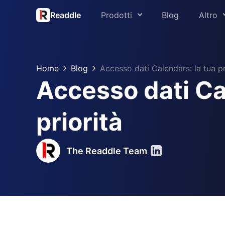
Readdle
Prodotti
Blog
Altro
Chi siamo
PDF Expert
Stampa
Home
Blog
Accesso dati Calendars: la tua pr
Spark
Accesso dati Cal
Supporto
Scanner Pro
Readdle per l’
priorità
Calendars
Centro protez
Documents
The Readdle Team
Fluix