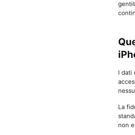
genti
contin
Que
iPh
I dati
acces
nessu
La fid
standa
non es