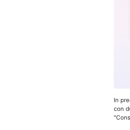
In pr
con d
"Cons