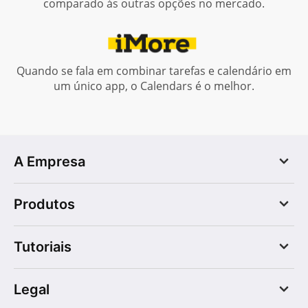
comparado às outras opções no mercado.
Quando se fala em combinar tarefas e calendário em
um único app, o Calendars é o melhor.
A Empresa
Blog
Produtos
Quem somos
Vagas
PDF Expert
Imprensa
Tutoriais
Documents
Central de Ajuda
Spark
Central de Confiança
Compartilhar calendário do Google
Calendars
Legal
Sincronizar com calendário do Google
Scanner Pro
Sincronizar com calendário do iCloud
Fluix