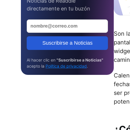
Noticias de Readdle
directamente en tu buzón
Son l
panta
Suscribirse a Noticias
widge
camin
Al hacer clic en
"Suscribirse a Noticias"
acepto la
Política de privacidad
.
Calen
fecha
ser p
potenc
¿Có