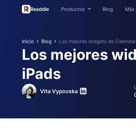
Readdle
Productos
Blog
Más
Acerca de 
PDF Expert
Prensa
Inicio
Blog
Los mejores widgets de Calendar
Spark
Los mejores wid
Soporte
Scanner Pro
Readdle pa
iPads
Calendars
Centro de 
Documents
Vita Vypovska
Fluix