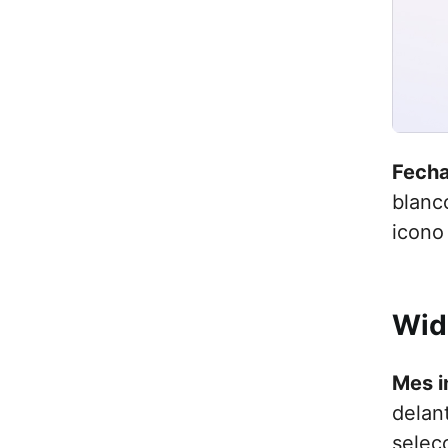
Fecha
blanc
icono
Wid
Mes i
delant
selec