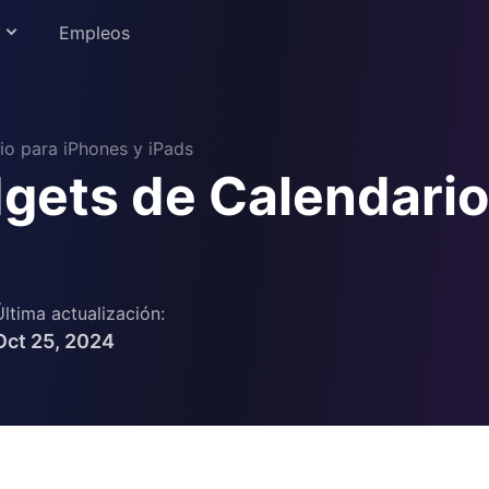
Empleos
nosotros
io para iPhones y iPads
gets de Calendario
ra la educación
confianza
Última actualización:
Oct 25, 2024