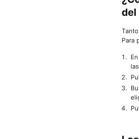
del
Tanto
Para p
En
la
Pu
Bu
el
Pu