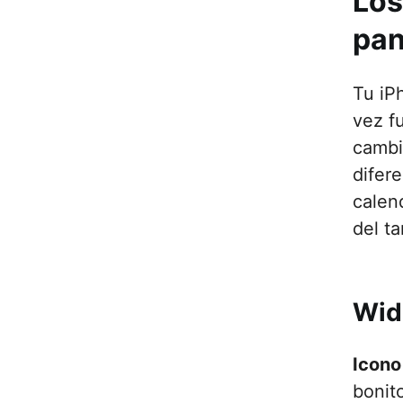
Los
pan
Tu iP
vez f
cambi
difer
calen
del t
Wid
Icono
bonit