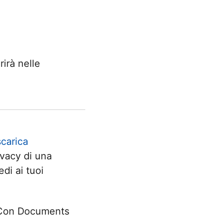
irà nelle
scarica
rivacy di una
di ai tuoi
. Con Documents