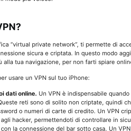
l VPN
lle
 fra iPhone ↔ iPad
 VPN?
 fra iPhone ↔ Mac/PC
ica “virtual private network”, ti permette di acc
tti indesiderati
nessione sicura e criptata. In questo modo aggi
ù alla tua navigazione, per non farti spiare onlin
 per usare un VPN sul tuo iPhone:
i dati online.
Un VPN è indispensabile quando s
Queste reti sono di solito non criptate, quindi 
sword o numeri di carte di credito. Un VPN cripta
i agli hacker, permettendoti di controllare in sic
con la connessione del bar sotto casa. Un VPN