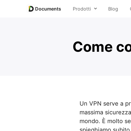
Documents
Prodotti
Blog
Aprire qualsia
PDF Expert
Salvare da e
Come co
Spark
Salvare pag
Scanner Pro
Riprodurre 
Calendars
Riprodurre v
Documents
Estrarre aud
Connettersi 
Fluix
Sincronizzar
Un VPN serve a pro
massima sicurezza e
Leggere e a
mondo. È molto se
Scaricare fil
spieghiamo subito 