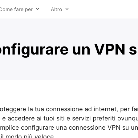
Come fare per
Altro
si tipo di file
Chi siamo
mail
Stampa
nfigurare un VPN s
ine web
Centro assistenza
musica
Readdle per l’istruzione
ideo
Opportunità di lavoro
io da un video
Centro protezione
al Cloud
e iPhone e iPad
teggere la tua connessione ad internet, per far
 accedere ai tuoi siti e servizi preferiti ovunqu
nnotare
mplice configurare una connessione VPN su un 
e
il modo più veloce.