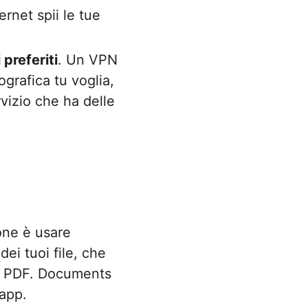
ernet spii le tue
 preferiti
. Un VPN
ografica tu voglia,
rvizio che ha delle
one è usare
ei tuoi file, che
ica PDF. Documents
 app.