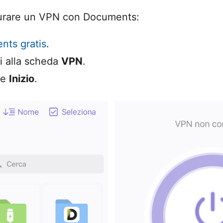
urare un VPN con Documents:
nts gratis
.
ai alla scheda
VPN
.
te
Inizio
.