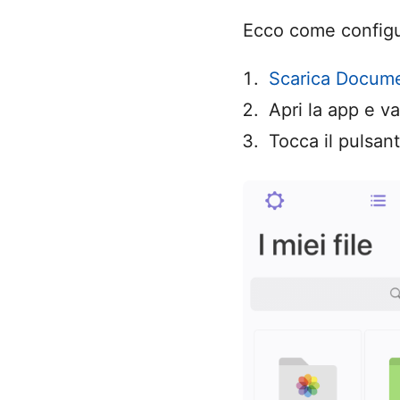
Ecco come config
Scarica Docume
Apri la app e v
Tocca il pulsan