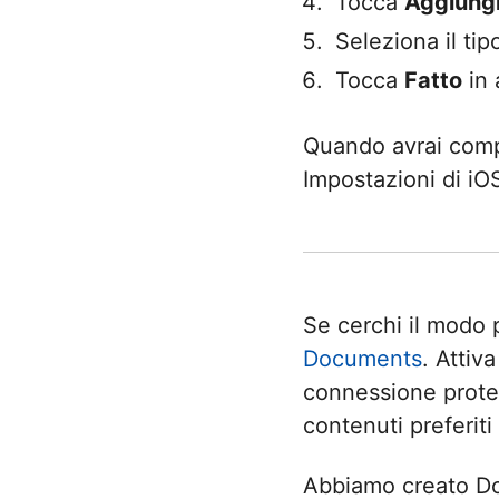
Tocca
Aggiung
Seleziona il tip
Tocca
Fatto
in 
Quando avrai comp
Impostazioni di iOS
Se cerchi il modo 
Documents
. Attiv
connessione protet
contenuti preferiti
Abbiamo creato Do