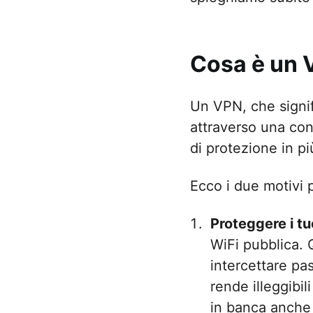
Collegarsi a
Creare carte
Inviare file
Cosa è un
Inviare file
Un VPN, che signif
Rimuovi ogge
attraverso una con
di protezione in pi
Ecco i due motivi
Proteggere i tuo
WiFi pubblica. 
intercettare pas
rende illeggibil
in banca anche 