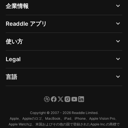
企業情報
ブログ
Readdle アプリ
Readdle について
PDF Expert
使い方
採用
Documents
広報
Googleカレンダーの共有
Legal
Spark
ヘルプセンター
Googleカレンダーの同期
Calendars
個人情報保護方針 - Web
言語
セキュリティセンター
iCloudカレンダーの同期
Scanner Pro
個人情報保護方針 - App
Outlookカレンダーの同期
English
Fluix
利用規約
Deutsch
Copyright © 2007 - 2026 Readdle Limited.
Español
Apple、Appleのロゴ、MacBook、iPad、iPhone、Apple Vision Pro、
Apple Watchは、米国およびその他の国で登録されたApple Inc.の商標で
Français