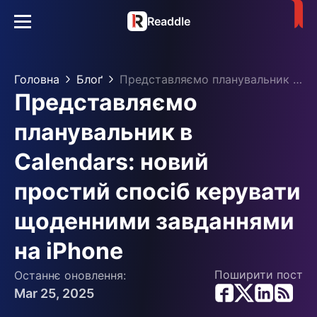
Readdle
Головна
Блоґ
Представляємо планувальник в Calendars: новий простий спосіб керувати щоденними завданнями на iPhone
Представляємо
планувальник в
Calendars: новий
простий спосіб керувати
щоденними завданнями
на iPhone
Поширити пост
Останнє оновлення:
Mar 25, 2025