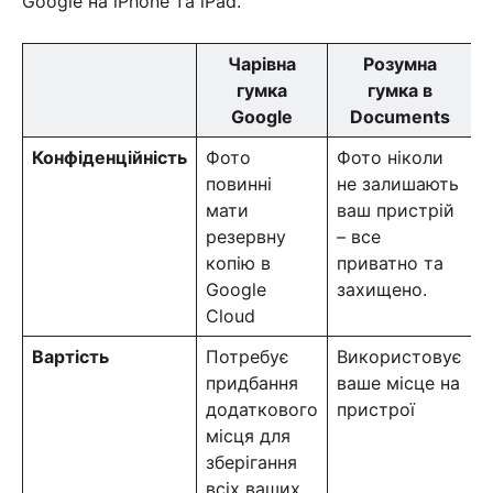
Google на iPhone та iPad.
Чарівна
Розумна
гумка
гумка в
Google
Documents
Конфіденційність
Фото
Фото ніколи
повинні
не залишають
мати
ваш пристрій
резервну
– все
копію в
приватно та
Google
захищено.
Cloud
Вартість
Потребує
Використовує
придбання
ваше місце на
додаткового
пристрої
місця для
зберігання
всіх ваших