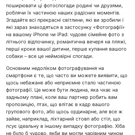
поширювати ці фотоспогади родині чи друзями,
роблячи їх частиною наших радісних моментів.
Згадайте всі прекрасні світлини, які ви зробили і
які зараз знаходяться в застосунку «Фотографії»
на вашому iPhone чи iPad: чудове сімейне фото з
літнього відпочинку, романтична вечеря на пляжі,
перші кроки вашої дитини, перше купання вашого
собаки – все це неймовірні спогади.
Основним недоліком фотографування на
смартфони є те, що часто ви можете виявити, що
щось небажане або неприємне стало частиною
фотографії. Це може бути людина, яка чхає на
задньому плані, коли ваш партнер робить вам
пропозицію, птах, що влітає в кадр вашого
групового фото, або щось ординарне, але все ж
зайве, наприклад, ліхтарний стовп або стіл, що
псує ідеальну в іншому випадку фотографію. Хіба
не було б чудово, якби ви могли чарівним чином