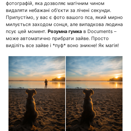
фотографій, яка дозволяє магічним чином
видаляти небажані об'єкти за лічені секунди.
Припустімо, у вас є фото вашого пса, який мирно
милується заходом сонця, але випадкова людина
псує цей момент.
Розумна гумка
в Documents –
може автоматично прибрати зайве. Просто
виділіть все зайве і *пуф* воно зникне! Як магія!