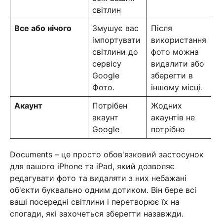
світлин
Все або нічого
Змушує вас
Після
імпортувати
використання
світлини до
фото можна
сервісу
видалити або
Google
зберегти в
Фото.
іншому місці.
Акаунт
Потрібен
Жодних
акаунт
акаунтів не
Google
потрібно
Documents – це просто обов'язковий застосунок
для вашого iPhone та iPad, який дозволяє
редагувати фото та видаляти з них небажані
об'єкти буквально одним дотиком. Він бере всі
ваші посередні світлини і перетворює їх на
спогади, які захочеться зберегти назавжди.