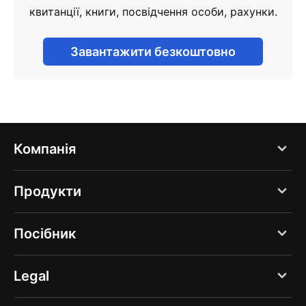
квитанції, книги, посвідчення особи, рахунки.
Завантажити безкоштовно
Компанія
Блоґ
Продукти
Про нас
PDF Expert
Посібник
Вакансії
Documents
Преса
Створити новий скан
Legal
Spark
Довідковий центр
Поліпшити якiсть сканiв