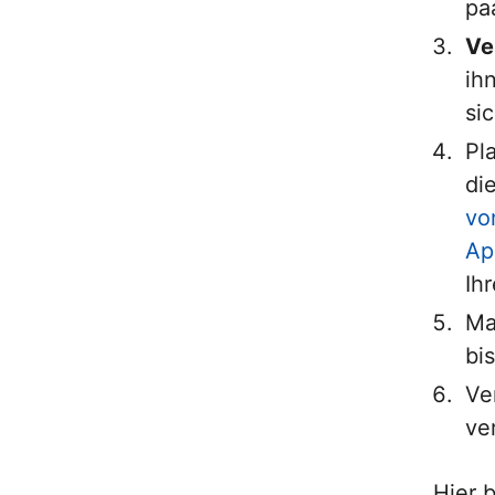
pa
Ve
ih
si
Pl
di
vo
Ap
Ih
Ma
bi
Ve
ve
Hier 