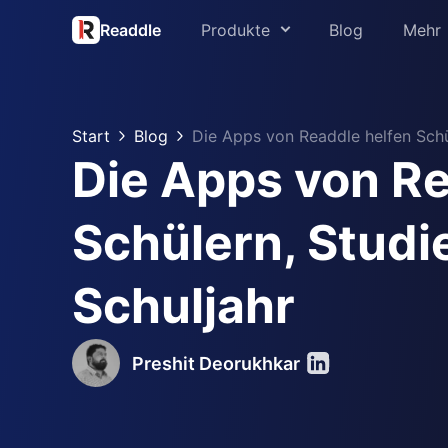
Readdle
Produkte
Blog
Mehr
Über uns
PDF Expert
Presse
Start
Blog
Die Apps von Readdle helfen Schü
Spark
Die Apps von Re
Support
Scanner Pro
Readdle für B
Schülern, Studi
Calendars
Trust Center
Documents
Schuljahr
Fluix
Preshit Deorukhkar