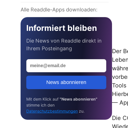
Alle Readdle-Apps downloaden:
Informiert bleiben
Die News von Readdle direkt in
Ihrem Posteingang
Der B
Leben
währe
vorbe
News abonnieren
Tools
Hierb
Mit dem Klick auf
"News abonnieren"
— App
stimme ich den
Datenschutzbestimmungen
zu.
Die C
Wiede