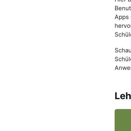
Benut
Apps 
hervo
Schül
Schau
Schül
Anwen
Leh