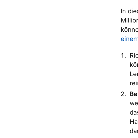
In di
Milli
könne
einem
Ri
kö
Le
re
Be
we
da
Ha
da