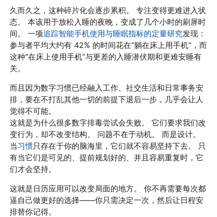
久而久之，这种碎片化会逐步累积。 专注变得更难进入状
态。 本该用于放松入睡的夜晚，变成了几个小时的刷屏时
间。 一项
追踪智能手机使用与睡眠指标的定量研究
发现：
参与者平均大约有 42% 的时间花在“躺在床上用手机”，而
这种“在床上使用手机”与更差的入睡潜伏期和更难安睡有
关。
而且因为数字习惯已经融入工作、社交生活和日常事务安
排，要在不打乱其他一切的前提下退后一步，几乎会让人
觉得不可能。
这就是为什么很多数字排毒尝试会失败。 它们要求我们改
变行为，却不改变结构。 问题不在于动机。 而是设计。
当
习惯
只存在于你的脑海里，它们就不容易坚持下去。 只
有当它们是可见的、提前规划好的、并且容易重复时，它
们才会坚持。
这就是日历应用可以改变局面的地方。 你不再需要每次都
逼自己做更好的选择——你只需决定一次，然后让日程安
排替你记得。