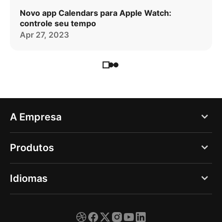
Novo app Calendars para Apple Watch:
controle seu tempo
Apr 27, 2023
A Empresa
Blog
Produtos
Quem somos
PDF Expert
Idiomas
Vagas
Documents
Imprensa
English
Spark