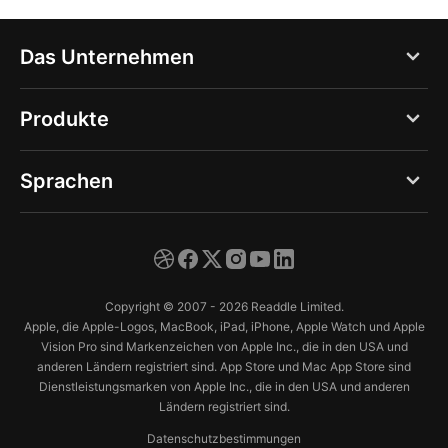
Das Unternehmen
Blog
Produkte
Über uns
PDF Expert
Sprachen
Jobs
Documents
Presse
English
Spark
Support
Deutsch
Calendars
Copyright © 2007 - 2026 Readdle Limited.
Trust Center
Español
Apple, die Apple-Logos, MacBook, iPad, iPhone, Apple Watch und Apple
Scanner Pro
Vision Pro sind Markenzeichen von Apple Inc., die in den USA und
Français
anderen Ländern registriert sind. App Store und Mac App Store sind
Fluix
Dienstleistungsmarken von Apple Inc., die in den USA und anderen
Italiano
Ländern registriert sind.
日本語
Datenschutzbestimmungen