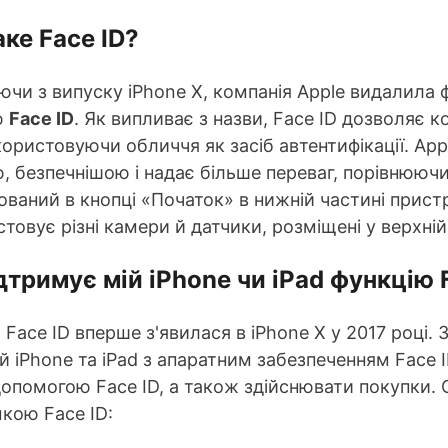
ке Face ID?
чи з випуску iPhone X, компанія Apple видалила фу
ю
Face ID
. Як випливає з назви, Face ID дозволяє 
користовуючи обличчя як засіб автентифікації. App
 безпечнішою і надає більше переваг, порівнюючи з
ваний в кнопці «Початок» в нижній частині прист
товує різні камери й датчики, розміщені у верхній 
дтримує мій iPhone чи iPad функцію 
 Face ID вперше з'явилася в iPhone X у 2017 році. 
 iPhone та iPad з апаратним забезпеченням Face 
допомогою Face ID, а також здійснювати покупки. 
кою Face ID: