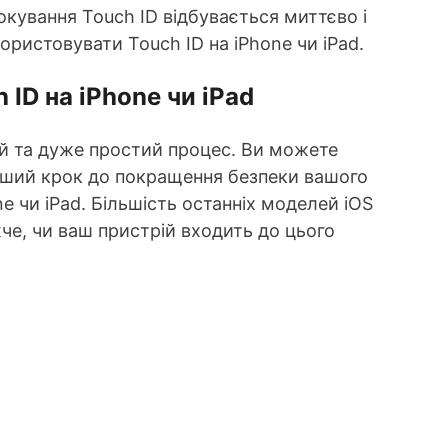
кування Touch ID відбувається миттєво і
ристовувати Touch ID на iPhone чи iPad.
ID на iPhone чи iPad
ий та дуже простий процес. Ви можете
ерший крок до покращення безпеки вашого
e чи iPad. Більшість останніх моделей iOS
жче, чи ваш пристрій входить до цього