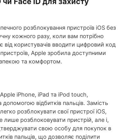
 чи Face ID для захисту
езпечного розблокування пристроїв iOS без
учну кожного разу, коли вам потрібно
ає від користувачів вводити цифровий код
 пристроїв, Apple зробила доступними
безпекою та комфортом.
pple iPhone, iPad та iPod touch,
 допомогою відбитків пальців. Замість
легко розблокувати свої пристрої iOS,
е лише розблоковувати пристрій, але і,
ідтверджувати свою особу для покупок в
битків пальців, що дозволяє поділити