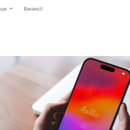
ьше
Вакансії
 освіти
ри