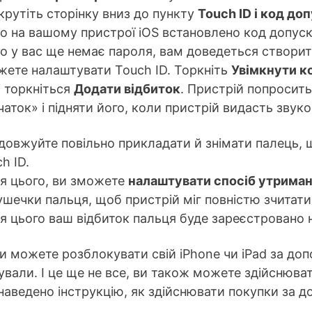
рутіть сторінку вниз до пункту
Touch ID і код до
о на вашому пристрої iOS встановлено код допуск
о у вас ще немає пароля, вам доведеться створит
жете налаштувати Touch ID. Торкніть
Увімкнути к
і торкніться
Додати відбиток
. Пристрій попросить
аток» і підняти його, коли пристрій видасть звук
довжуйте повільно прикладати й знімати палець, 
h ID.
ля цього, ви зможете
налаштувати спосіб утрима
шечки пальця, щоб пристрій міг повністю зчитати
я цього ваш відбиток пальця буде зареєстровано н
и можете розблокувати свій iPhone чи iPad за до
вали. І це ще не все, ви також можете здійснюва
аведено інструкцію, як здійснювати покупки за до