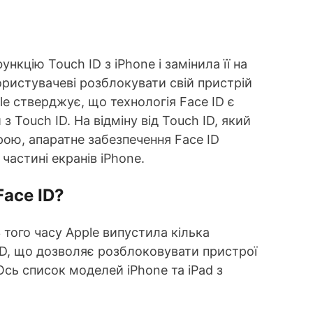
нкцію Touch ID з iPhone і замінила її на
користувачеві розблокувати свій пристрій
le стверджує, що технологія Face ID є
 Touch ID. На відміну від Touch ID, який
рою, апаратне забезпечення Face ID
частині екранів iPhone.
Face ID?
З того часу Apple випустила кілька
ID, що дозволяє розблоковувати пристрої
Ось список моделей iPhone та iPad з