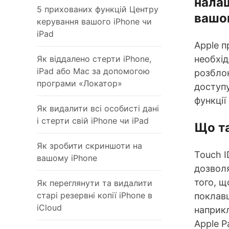
налаш
5 прихованих функцій Центру
вашог
керування вашого iPhone чи
iPad
Apple п
Як віддалено стерти iPhone,
необхід
iPad або Mac за допомогою
розблок
програми «Локатор»
доступу
функції
Як видалити всі особисті дані
і стерти свій iPhone чи iPad
Що та
Як зробити скриншоти на
Touch I
вашому iPhone
дозволя
того, щ
Як переглянути та видалити
старі резервні копії iPhone в
поклавш
iCloud
наприкл
Apple P