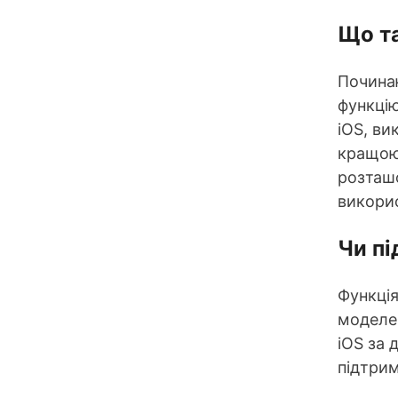
Що та
Починаю
функці
iOS, ви
кращою,
розташо
викорис
Чи пі
Функція
моделей
iOS за 
підтрим