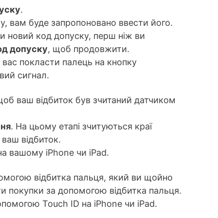
пуску
.
у, вам буде запропоновано ввести його.
и новий код допуску, перш ніж ви
од допуску
, щоб продовжити.
 вас покласти палець на кнопку
овий сигнал.
щоб ваш відбиток був зчитаний датчиком
ння
. На цьому етапі зчитуються краї
 ваш відбиток.
а вашому iPhone чи iPad.
помогою відбитка пальця, який ви щойно
ти покупки за допомогою відбитка пальця.
помогою Touch ID на iPhone чи iPad.