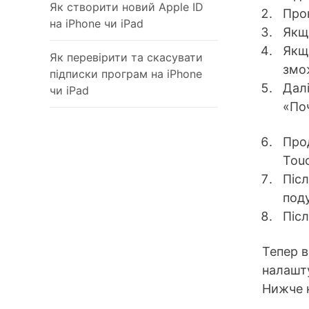
Як створити новий Apple ID
Прок
на iPhone чи iPad
Якщ
Якщ
Як перевірити та скасувати
змо
підписки програм на iPhone
Дал
чи iPad
«Поч
Про
Touc
Піс
поду
Післ
Тепер в
налашту
Нижче н