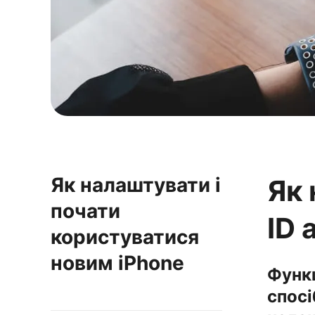
Як налаштувати і
Як 
почати
ID 
користуватися
новим iPhone
Функц
спосі