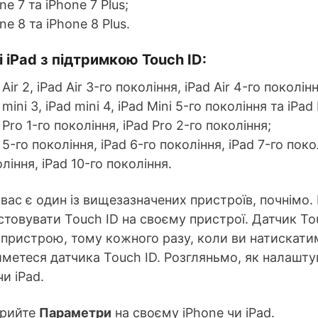
ne 7 та iPhone 7 Plus;
ne 8 та iPhone 8 Plus.
 iPad з підтримкою Touch ID:
 Air 2, iPad Air 3-го покоління, iPad Air 4-го поколін
 mini 3, iPad mini 4, iPad Mini 5-го покоління та iPad
 Pro 1-го покоління, iPad Pro 2-го покоління;
 5-го покоління, iPad 6-го покоління, iPad 7-го поко
ління, iPad 10-го покоління.
вас є один із вищезазначених пристроїв, почнімо
товувати Touch ID на своєму пристрої. Датчик To
пристрою, тому кожного разу, коли ви натискатим
метеся датчика Touch ID. Розгляньмо, як налашту
чи iPad.
крийте
Параметри
на своєму iPhone чи iPad.