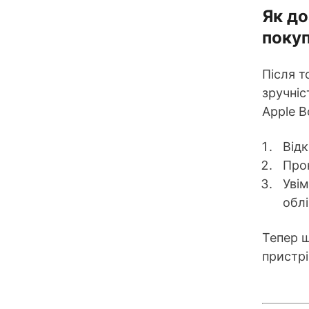
Як до
покуп
Після т
зручніс
Apple B
Від
Прок
Уві
облі
Тепер щ
пристр