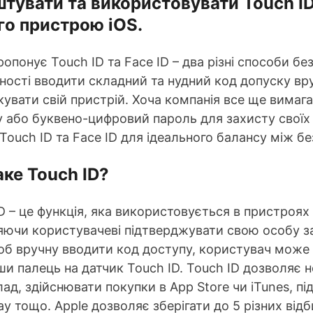
тувати та використовувати Touch ID
о пристрою iOS.
ропонує Touch ID та Face ID – два різні способи б
ності вводити складний та нудний код допуску вр
увати свій пристрій. Хоча компанія все ще вимаг
 або буквено-цифровий пароль для захисту своїх
 Touch ID та Face ID для ідеального балансу між 
ке Touch ID?
D – це функція, яка використовується в пристроях A
ючи користувачеві підтверджувати свою особу за
об вручну вводити код доступу, користувач може 
и палець на датчик Touch ID. Touch ID дозволяє н
ад, здійснювати покупки в App Store чи iTunes, п
ay тощо. Apple дозволяє зберігати до 5 різних від