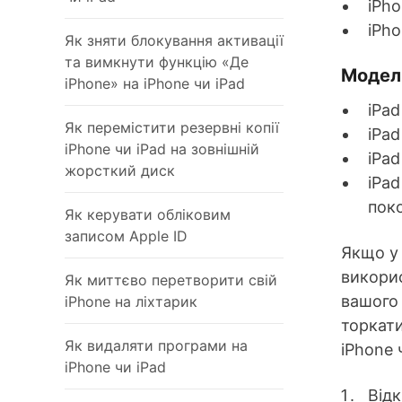
iPho
iPho
Як зняти блокування активації
та вимкнути функцію «Де
Моделі
iPhone» на iPhone чи iPad
iPad
Як перемістити резервні копії
iPad
iPhone чи iPad на зовнішній
iPad
жорсткий диск
iPad
поко
Як керувати обліковим
записом Apple ID
Якщо у 
викорис
Як миттєво перетворити свій
вашого 
iPhone на ліхтарик
торкати
Як видаляти програми на
iPhone 
iPhone чи iPad
Від