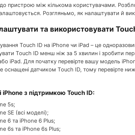
до пристрою між кількома користувачами. Розбло
алаштовується. Розгляньмо, як налаштувати й вико
лаштувати та використовувати Touch 
вання Touch ID на iPhone чи iPad – це одноразов
вати Touch ID менш ніж за 5 хвилин і зробити п
або iPad. Для початку перевірте вашу модель iPhon
le оснащені датчиком Touch ID, тому перевірте ни
 iPhone з підтримкою Touch ID:
ne 5s;
ne SE (всі моделі);
ne 6 та iPhone 6 Plus;
ne 6s та iPhone 6s Plus;