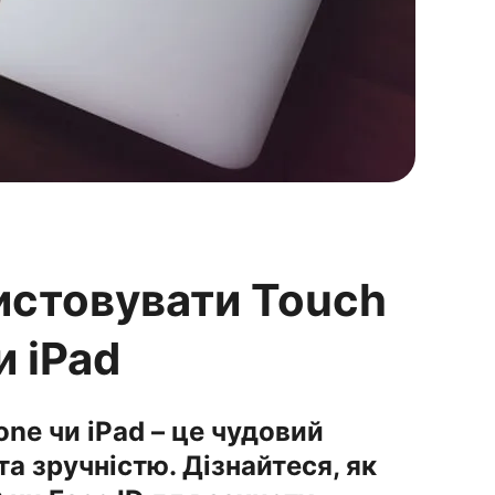
истовувати Touch
и iPad
one чи iPad – це чудовий
а зручністю. Дізнайтеся, як