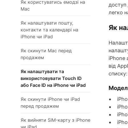
Як користуватись емодзі на
доступ 
Mac
легко н
Як налаштувати пошту,
Як на
контакти та календарі на
iPhone чи iPad
Налашту
налашту
Як скинути Mac перед
продажем
iPhone 
від App
Як налаштувати та
списку:
використовувати Touch ID
або Face ID на iPhone чи iPad
Моделі
iPho
Як скинути iPhone чи iPad
перед продажем
iPho
iPho
Як вийняти SIM-карту з iPhone
iPho
чи iPad