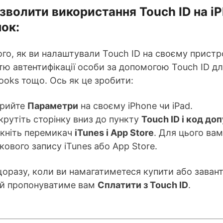
зволити використання Touch ID на iP
ок:
ого, як ви налаштували Touch ID на своєму прист
тю автентифікації особи за допомогою Touch ID для
ooks тощо. Ось як це зробити:
крийте
Параметри
на своєму iPhone чи iPad.
рутіть сторінку вниз до пункту
Touch ID і код до
мкніть перемикач
iTunes і App Store
. Для цього ва
кового запису iTunes або App Store.
оразу, коли ви намагатиметеся купити або завант
ій пропонуватиме вам
Сплатити з Touch ID
.