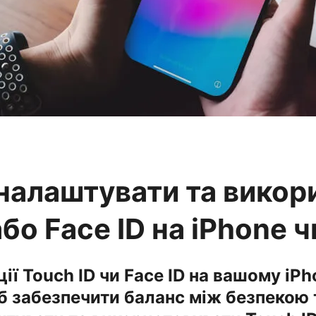
налаштувати та викор
або Face ID на iPhone ч
ії Touch ID чи Face ID на вашому iPh
б забезпечити баланс між безпекою т