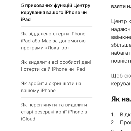
5 прихованих функцій Центру
взяти н
керування вашого iPhone чи
iPad
Центр к
надаючи
Як віддалено стерти iPhone,
ввімкне
iPad або Mac за допомогою
збільше
програми «Локатор»
набагат
повніс
Як видалити всі особисті дані
і стерти свій iPhone чи iPad
Щоб ско
Як зробити скриншоти на
керуван
вашому iPhone
Як на
Як переглянути та видалити
старі резервні копії iPhone в
Від
iCloud
Прок