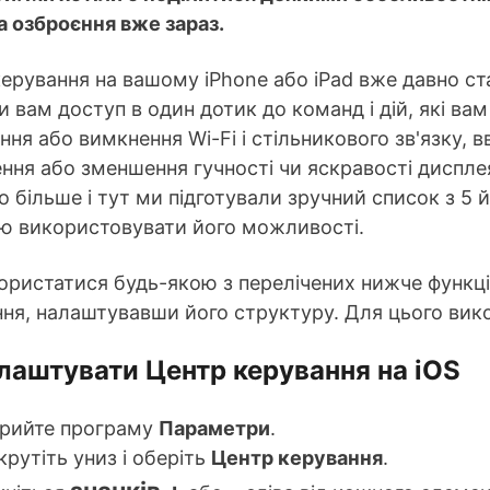
а озброєння вже зараз.
ерування на вашому iPhone або iPad вже давно ст
 вам доступ в один дотик до команд і дій, які ва
ння або вимкнення Wi-Fi і стільникового зв'язку,
ння або зменшення гучності чи яскравості диспле
о більше і тут ми підготували зручний список з 5
тю використовувати його можливості.
ристатися будь-якою з перелічених нижче функцій,
ня, налаштувавши його структуру. Для цього викон
лаштувати Центр керування на iOS
крийте програму
Параметри
.
рутіть униз і оберіть
Центр керування
.