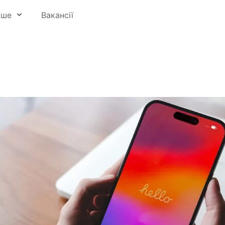
ьше
Вакансії
 освіти
ри