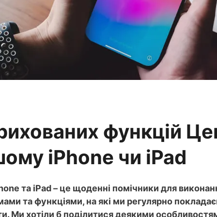
рихованих функцій Це
ому iPhone чи iPad
hone та iPad – це щоденні помічники для виконанн
ами та функціями, на які ми регулярно покладає
ти. Ми хотіли б поділитися деякими особливостя