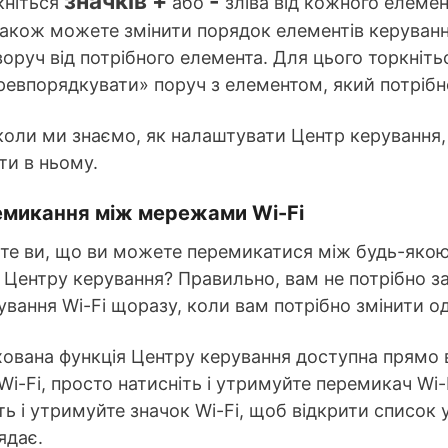
значків +
-
кніться
або
зліва від кожного елемен
також можете змінити порядок елементів керуванн
оруч від потрібного елемента. Для цього торкніть
ревпорядкувати» поруч з елементом, який потрібн
коли ми знаємо, як налаштувати Центр керування, 
ти в ньому.
емикання між мережами Wi-Fi
те ви, що ви можете перемикатися між будь-якою
о Центру керування? Правильно, вам не потрібно 
вання Wi-Fi щоразу, коли вам потрібно змінити од
ована функція Центру керування доступна прямо 
Wi-Fi, просто натисніть і утримуйте перемикач Wi-
ть і утримуйте значок Wi-Fi, щоб відкрити список
ядає.