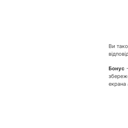
Ви так
відпові
Бонус
→
збереже
екрана 