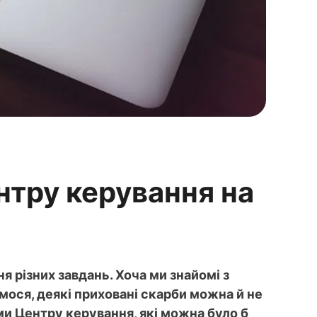
нтру керування на
я різних завдань. Хоча ми знайомі з
мося, деякі приховані скарби можна й не
ми Центру керування, які можна було б