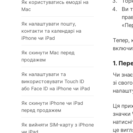
Тор
Як користуватись емодзі на
Ви 
Mac
прав
Як налаштувати пошту,
«Пе
контакти та календарі на
iPhone чи iPad
Тепер, 
включи
Як скинути Mac перед
продажем
1. Пер
Як налаштувати та
Чи знає
використовувати Touch ID
зі свог
або Face ID на iPhone чи iPad
налашту
Як скинути iPhone чи iPad
Ця прих
перед продажем
значки 
натисні
Як вийняти SIM-карту з iPhone
це вигл
чи iPad