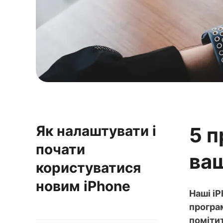
Як налаштувати і
5 п
почати
ваш
користуватися
новим iPhone
Наші iP
програм
поміти