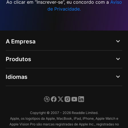
Ao clicar em “Inscrever-se”, eu concordo com a
Aviso
de Privacidade.
A Empresa
Blog
Produtos
Quem somos
PDF Expert
Idiomas
Vagas
Documents
Imprensa
English
Spark
Suporte
Deutsch
Calendars
Copyright © 2007 - 2026 Readdle Limited.
Central de Confiança
Español
Apple, os logotipos da Apple, MacBook, iPad, iPhone, Apple Watch e
Scanner Pro
Apple Vision Pro são marcas registradas de Apple Inc., registradas no
Français