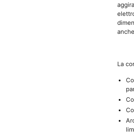
aggira
elett
dimens
anche
La co
Co
pa
Co
Co
Ar
li