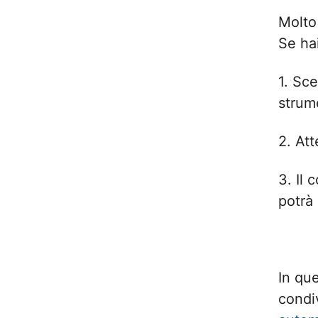
Molto
Se hai
1. Sce
strum
2. At
3. Il 
potrà 
In qu
condi