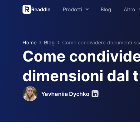
Readdle
Prodotti
Blog
Altro
Chi siamo
PDF Expert
Stampa
Home
Blog
Come condividere documenti scan
Spark
Come condivider
Supporto
Scanner Pro
Readdle per l’
dimensioni dal 
Calendars
Centro protez
Documents
Yevheniia Dychko
Fluix