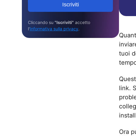
Iscriviti
Cliccando su
"Iscriviti"
accetto
l'
Informativa sulla privacy
.
Quant
invia
tuoi 
tempo
Quest
link.
probl
colle
insta
Ora pu