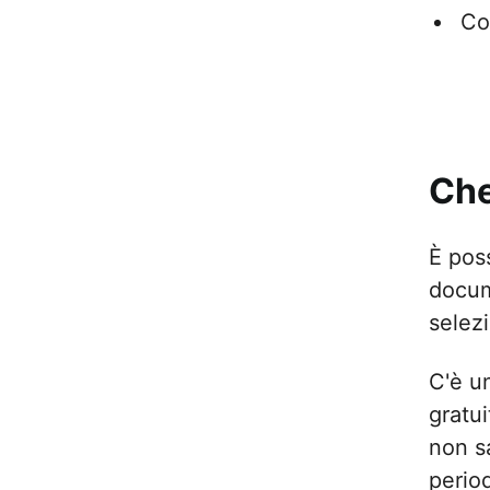
Co
Che
È poss
docum
selez
C'è un
gratu
non sa
perio