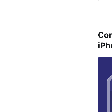
Com
iPh