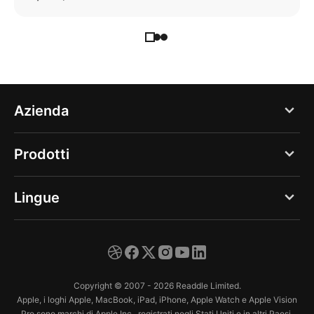
Azienda
Blog
Prodotti
Chi siamo
PDF Expert
Lingue
Opportunità di lavoro
Documents
Stampa
English
Spark
Supporto
Deutsch
Calendars
Copyright © 2007 - 2026 Readdle Limited.
Centro protezione
Español
Apple, i loghi Apple, MacBook, iPad, iPhone, Apple Watch e Apple Vision
Scanner Pro
Pro sono marchi di Apple Inc., registrati negli Stati Uniti e in altri Paesi.