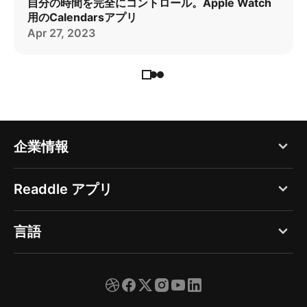
自分の時間を完全にコントロール。Apple Watch
用のCalendarsアプリ
Apr 27, 2023
企業情報
ブログ
Readdle アプリ
Readdle について
PDF Expert
言語
採用
Documents
広報
English
Spark
サポート
Deutsch