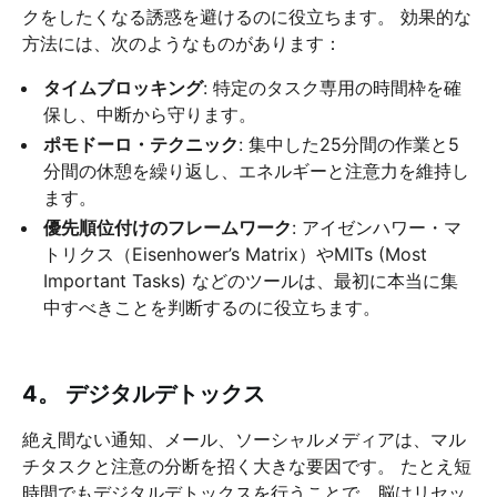
クをしたくなる誘惑を避けるのに役立ちます。 効果的な
方法には、次のようなものがあります：
タイムブロッキング
: 特定のタスク専用の時間枠を確
保し、中断から守ります。
ポモドーロ・テクニック
: 集中した25分間の作業と5
分間の休憩を繰り返し、エネルギーと注意力を維持し
ます。
優先順位付けのフレームワーク
: アイゼンハワー・マ
トリクス（Eisenhower’s Matrix）やMITs (Most
Important Tasks) などのツールは、最初に本当に集
中すべきことを判断するのに役立ちます。
4。 デジタルデトックス
絶え間ない通知、メール、ソーシャルメディアは、マル
チタスクと注意の分断を招く大きな要因です。 たとえ短
時間でもデジタルデトックスを行うことで、脳はリセッ