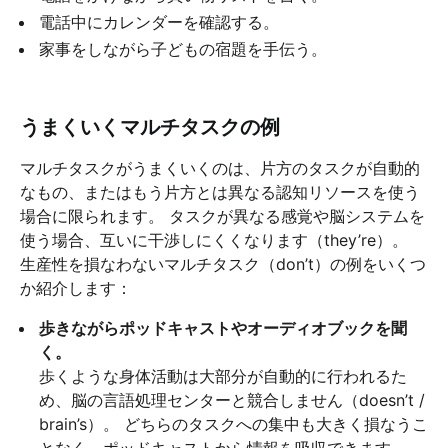
電話中にカレンダーを確認する。
家事をしながら子どもの宿題を手伝う。
うまくいくマルチタスクの例
マルチタスクがうまくいくのは、片方のタスクが自動的
なもの、またはもう片方とは異なる認知リソースを使う
場合に限られます。 タスクが異なる感覚や脳システムを
使う場合、互いに干渉しにくくなります（they’re）。
生産性を損なわないマルチタスク（don’t）の例をいくつ
か紹介します：
歩きながらポッドキャストやオーディオブックを聞
く。
歩くような身体活動は大部分が自動的に行われるた
め、脳の言語処理センターと競合しません（doesn’t /
brain’s）。 どちらのタスクへの集中も大きく損なうこ
となく、ポッドキャストから情報を吸収できます。