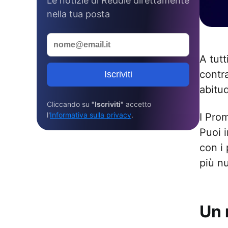
Le notizie di Reddle direttamente
nella tua posta
A tutt
contr
Iscriviti
abitu
Cliccando su
"Iscriviti"
accetto
l'
Informativa sulla privacy
.
I Prom
Puoi 
con i 
più nu
Un 