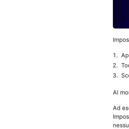
Impos
Ap
To
Sce
Al mo
Ad es
Impos
nessu