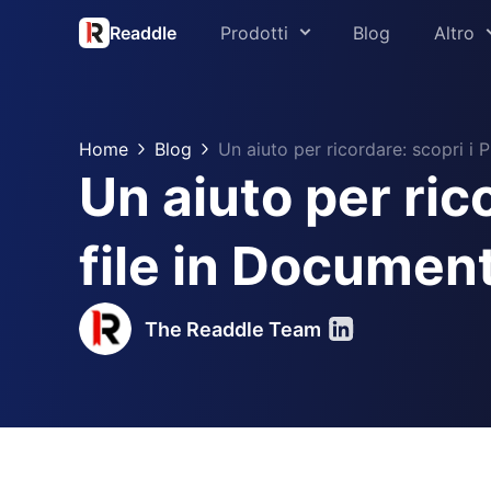
Readdle
Prodotti
Blog
Altro
Chi siamo
PDF Expert
Stampa
Home
Blog
Un aiuto per ricordare: scopri i
Spark
Un aiuto per ric
Supporto
Scanner Pro
Readdle per l’
file in Documen
Calendars
Centro protez
Documents
The Readdle Team
Fluix