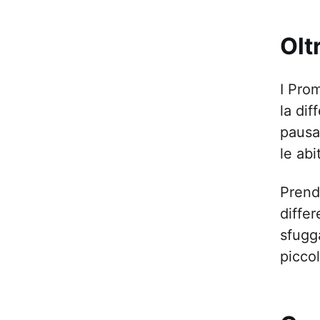
Olt
I Prom
la di
pausa
le abi
Prende
differ
sfugga
piccol