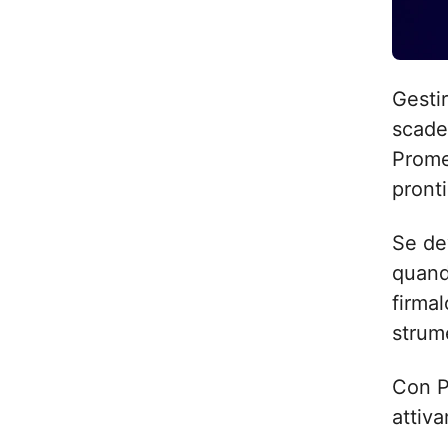
Gestir
scade
Promem
pront
Se de
quando
firmal
strum
Con P
attiva