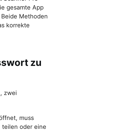
die gesamte App
. Beide Methoden
as korrekte
sswort zu
, zwei
 öffnet, muss
 teilen oder eine