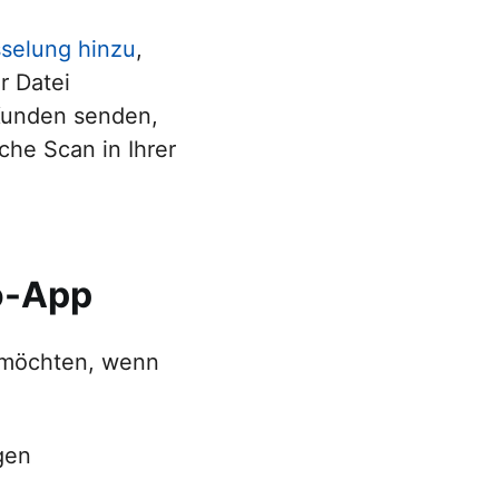
selung hinzu
,
r Datei
 Kunden senden,
che Scan in Ihrer
o-App
 möchten, wenn
gen