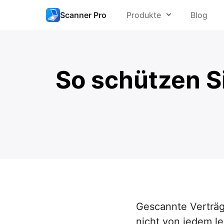
Scanner Pro
Produkte
Blog
Einen neu
PDF Expert
Besser s
So schützen S
Spark
Scans aus
Scanner Pro
Einen Sc
Calendars
Ein Fax v
Documents
Scans or
Fluix
Gescannte Verträg
nicht von jedem le