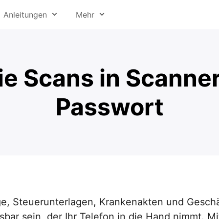
Anleitungen
Mehr
en Scan erstellen
Über uns
cannen
Presse
ie Scans in Scanner
 Fotos erstellen
Hilfe-Center
Passwort
an bearbeiten
Readdle für Bildung
erschicken
Jobs
ganisieren
Trust Center
e, Steuerunterlagen, Krankenakten und Geschä
sbar sein, der Ihr Telefon in die Hand nimmt. M