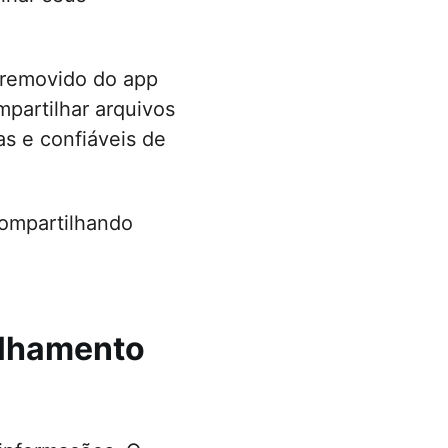
 removido do app
partilhar arquivos
as e confiáveis de
compartilhando
ilhamento