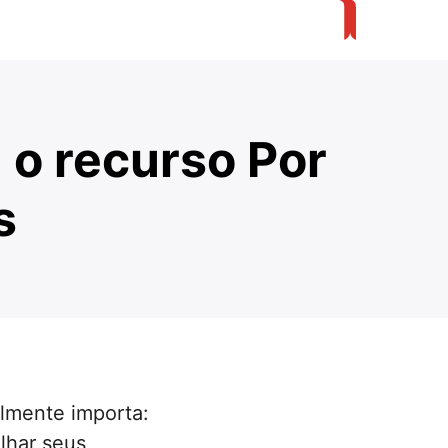
 o recurso Por
s
lmente importa:
lhar seus