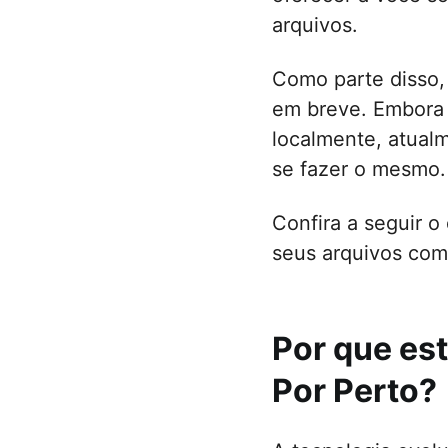
Configu
arquivos.
Criar pa
Como parte disso,
Transfe
em breve. Embora 
Transfe
localmente, atualm
Remover
se fazer o mesmo.
Confira a seguir o
seus arquivos com
Por que es
Por Perto?