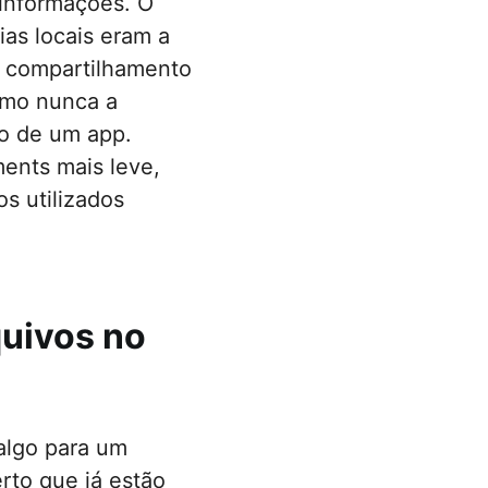
 informações. O
as locais eram a
e compartilhamento
como nunca a
co de um app.
ents mais leve,
s utilizados
quivos no
algo para um
rto que já estão