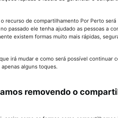
rar VPN
stas
 o recurso de compartilhamento Por Perto será
rir arquivos entre iPhone ↔ iPad
no passado ele tenha ajudado as pessoas a com
rir arquivos entre iPhone ↔ Mac/PC
ente existem formas muito mais rápidas, segur
 objetos indesejados
 que irá mudar e como será possível continuar 
 apenas alguns toques.
tamos removendo o compart