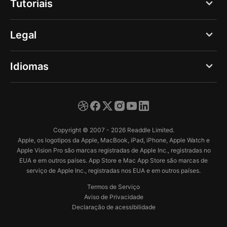
Tutoriais
Vagas
Documents
Imprensa
Fazer uma digitalização
Legal
Spark
Central de Ajuda
Melhorar digitalizações
Calendars
Aviso de Privacidade - Web
Idiomas
Central de Confiança
Escanear da galeria de fotos
Scanner Pro
Aviso de Privacidade - App
Editar uma digitalização
English
Fluix
Termos de Serviço
Enviar um documento via fax
Deutsch
Copyright © 2007 - 2026 Readdle Limited.
Organizar digitalizações
Español
Apple, os logotipos da Apple, MacBook, iPad, iPhone, Apple Watch e
Apple Vision Pro são marcas registradas de Apple Inc., registradas no
Français
EUA e em outros países. App Store e Mac App Store são marcas de
serviço de Apple Inc., registradas nos EUA e em outros países.
Italiano
Termos de Serviço
日本語
Aviso de Privacidade
Declaração de acessibilidade
Português