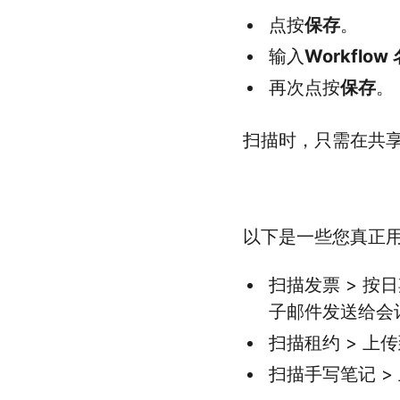
点按
保存
。
输入
Workflow
再次点按
保存
。
扫描时，只需在共享表
以下是一些您真正用得
扫描发票 > 按日期重
子邮件发送给会
扫描租约 > 上传到
扫描手写笔记 > 上传