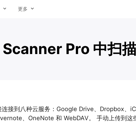
更多
关于我们
媒体
Scanner Pro 中
帮助中心
件
Readdle 教育版
招贤纳士
档
信任中心
直接连接到八种云服务：Google Drive、Dropbox、iCl
、Evernote、OneNote 和 WebDAV。 手动上