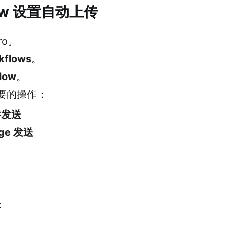
low 设置自动上传
Pro。
kflows
。
low
。
要的操作：
件发送
age 发送
夹