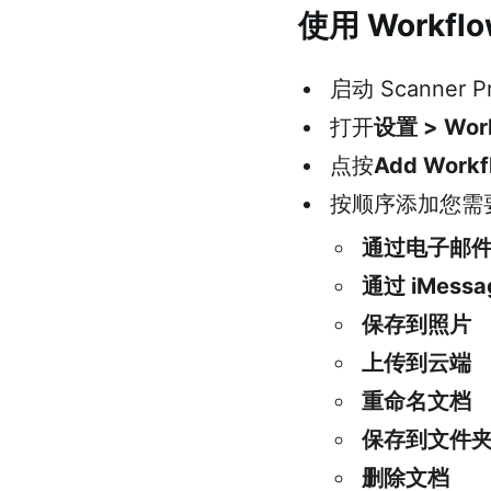
使用 Workf
启动 Scanner 
打开
设置 > Wor
点按
Add Workf
按顺序添加您需
通过电子邮
通过 iMess
保存到照片
上传到云端
重命名文档
保存到文件
删除文档