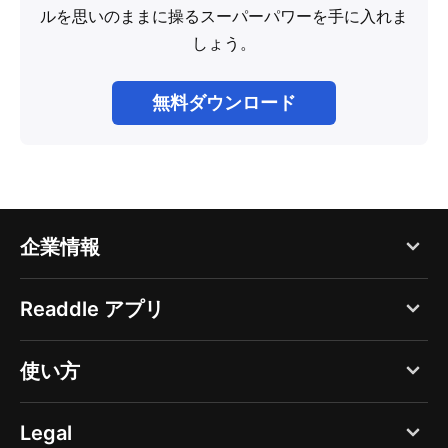
ルを思いのままに操るスーパーパワーを手に入れま
しょう。
無料ダウンロード
企業情報
ブログ
Readdle アプリ
Readdle について
PDF Expert
使い方
採用
Documents
広報
ファイルの閲覧
Legal
Spark