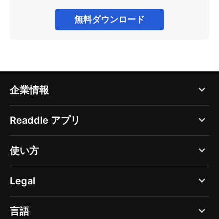
無料ダウンロード
企業情報
ブログ
Readdle アプリ
Readdle について
PDF Expert
使い方
採用
Documents
広報
新規スキャンの作成
Legal
Spark
ヘルプセンター
書類のスキャン
Calendars
個人情報保護方針 - Web
言語
セキュリティセンター
「写真」でのスキャン